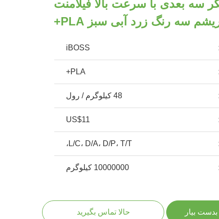
گر سه بعدی با سرعت بالا فیلامنت
ریشم سه رنگ زرد آبی سبز PLA+
iBOSS
PLA+
48 کیلوگرم / رول
US$11
L/C، D/A، D/P، T/T،
10000000 کیلوگرم
بدست بیار
حالا تماس بگیرید