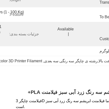
Trans
                                                                                                                      
Feature:
To Be
Available                                                                                  
|                                                                                       
جزئیات بسته بندی:
Cust
ت بالا,رشته ی چاپگر سه رنگی سه بعدی
, 
-color 3D Printer Filament
سه رنگ زرد آبی سبز فیلامنت PLA+
فیلامنت چاپگر 3D با سرعت بالا ما فیلامنت ابریشم سه رنگ زرد آبی سبز PLA + یک محصول انقلابی در زمینه چاپ 3D
است.